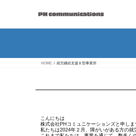
コ
ナ
ン
ビ
テ
ゲ
ン
ー
ツ
シ
へ
ョ
ス
ン
キ
に
ッ
移
HOME
就労継続支援Ｂ型事業所
プ
動
こんにちは
株式会社PHコミュニケーションズと申しま
私たちは2024年２月、障がいがある方の
これまで私たちは、事業を通じて、数多く