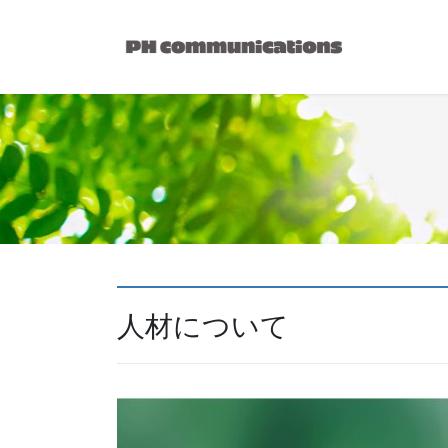
コ
ナ
ン
ビ
テ
ゲ
ン
ー
ツ
シ
へ
ョ
ス
ン
キ
に
ッ
移
プ
動
人材について