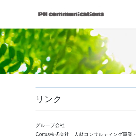
コ
ナ
ン
ビ
テ
ゲ
ン
ー
ツ
シ
へ
ョ
ス
ン
キ
に
ッ
移
プ
動
リンク
グループ会社
Cortus株式会社 人材コンサルティング事業